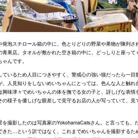
や発泡スチロール箱の中に、色とりどりの野菜や果物が陳列さ
の青果店。タオルが敷かれた空き箱の中に、どっしりと座って
ちゃんです。
しているため人目につきやすく、警戒心の強い猫だったら一目
が、人見知りをしないめいちゃんにとっては、色んな人と触れ
は興味津々でめいちゃんの体を撫でる女の子と、訝しげな表情
その様子を優しげな眼差しで見守るお店の人が写っていて、見
を撮影したのは写真家のYokohamaCatsさん。と言っても
できた…という訳ではなく、これまでめいちゃんを撮影するため