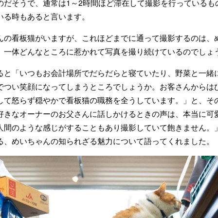
のだそうで、通常は1～2時間ほど滞在して撮影を行っているも
いる時もあると言います。
んの看板猫がいますが、これほどまでに通って撮影するのは、
。一体どんなところに惹かれて写真を撮り続けているのでしょ
ると「いつもお会計場所でだらだらと寝ていたり、野菜と一緒
でつい笑顔になってしまうところでしょうか。お客さんからは
して怒らず穏やかで看板猫の職務を全うしています。」と、そ
好きなオーナーのお父さんに話しかけるときの声は、本当に可
人間のような感じがすることもあり撮影していて飽きません。
る、めいちゃんの知られざる魅力について語ってくれました。