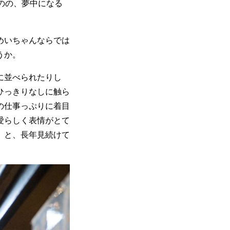
のの、夢中になる
めいちゃんならでは
うか。
に並べられたりし
ひっきりなしに触ら
の仕事っぷりに着目
愛らしく表情がとて
」と、長年見続けて