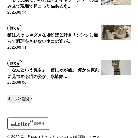
み立て現場で起こった猫あるあ...
2025.09.14
誰でも
猫は入っちゃダメな場所ほど好き！シンクに座
って料理をさせないネコの姿が...
2025.09.11
誰でも
「なんという長さ」「首にゃが族」 何かを真剣
に見つめる猫の姿が、水族館...
2025.09.06
もっと読む
誰でも
「私の見立てによると、無理ですねえ…」目測
を誤って箱に入れない猫ちゃん...
2025.09.03
誰でも
© 2026 Cat Press（キャットプレス）の最新猫ニュース