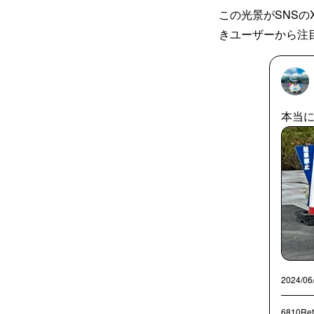
この光景がSNSの
きユーザーから注
本当
2024/06
6810Ret