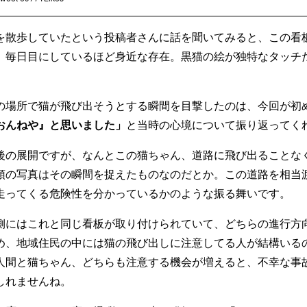
を散歩していたという投稿者さんに話を聞いてみると、この看
、毎日目にしているほど身近な存在。黒猫の絵が独特なタッチ
。
の場所で猫が飛び出そうとする瞬間を目撃したのは、今回が初
おんねや』と思いました」
と当時の心境について振り返ってく
後の展開ですが、なんとこの猫ちゃん、道路に飛び出ることな
頭の写真はその瞬間を捉えたものなのだとか。この道路を相当
走ってくる危険性を分かっているかのような振る舞いです。
側にはこれと同じ看板が取り付けられていて、どちらの進行方
め、地域住民の中には猫の飛び出しに注意してる人が結構いる
人間と猫ちゃん、どちらも注意する機会が増えると、不幸な事
しれませんね。