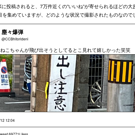
Xに投稿されると、7万件近くの”いいね”が寄せられるほどの
目を集めていますが、どのような状況で撮影されたものなので
塵々爆弾
@CCBhitorideni
にねこちゃんが飛び出そうとしてるとこ見れて嬉しかった笑笑
/12 12:04
weet
69771Likes